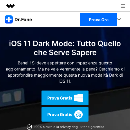
Prodotti in evidenza
Dr.Fone
Prova Ora
Creatività digitale AIGC
Business
Full Toolkit
Utilità
iOS 11 Dark Mode: Tutto Quello
Panoramica
Chi siamo
Visualizza il Full Toolkit >
che Serve Sapere
Prodotti
Soluzione
Sala stampa
Bene!!! Si deve aspettare con impazienza questo
Per Desktop
Recupero dati Android
aggiornamento. Ma ne vale veramente la pena? Cerchiamo di
approfondire maggiormente questa nuova modalità Dark di
Negozio
Per Mobile
iOS 11.
Scopri & Supporto
Strumenti Online
Azioni Rapide
Prova Gratis
Risorse
Scopri
Visualizza Tutte Le App
Prova Gratis
Trasferimento Dati
Accedi
Chiedi Aiuto
100% sicuro e la privacy degli utenti garantita
Gestione di Dati