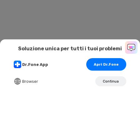
Soluzione unica per tutti i tuoi problemi
Dr.Fone App
Apri Dr.Fone
Riparazione
Recupero
Sblocca
Trasferimento
Sistema
Browser
Continua
Apri Dr.Fone
Prodotti Popolari
Wondershare