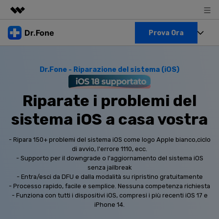
Prodotti in evidenza
Dr.Fone
Prova Ora
Creatività digitale AIGC
Business
Full Toolkit
Utilità
Dr.Fone - Riparazione del sistema (iOS)
Panoramica
Chi siamo
Visualizza il Full Toolkit >
Prodotti
Soluzione
Riparate i problemi del
Sala stampa
Per Desktop
Recupero dati Android
sistema iOS a casa vostra
Negozio
Per Mobile
- Ripara 150+ problemi del sistema iOS come logo Apple bianco,ciclo
Scopri & Supporto
di avvio, l'errore 1110, ecc.
Strumenti Online
- Supporto per il downgrade o l'aggiornamento del sistema iOS
Azioni Rapide
senza jailbreak
Risorse
- Entra/esci da DFU e dalla modalità su ripristino gratuitamente
Scopri
- Processo rapido, facile e semplice. Nessuna competenza richiesta
Visualizza Tutte Le App
Trasferimento Dati
- Funziona con tutti i dispositivi iOS, compresi i più recenti iOS 17 e
Accedi
iPhone 14.
Chiedi Aiuto
Gestione di Dati