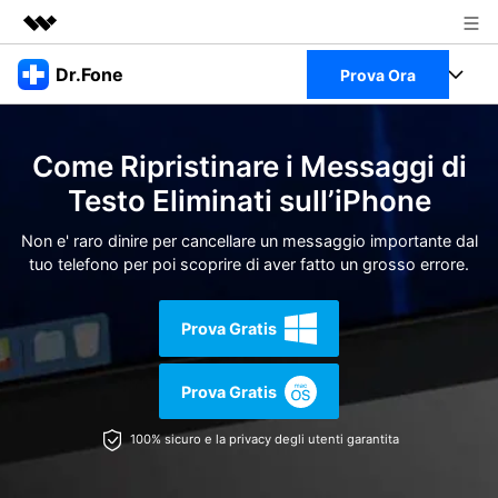
Prodotti in evidenza
Dr.Fone
Prova Ora
Creatività digitale AIGC
Business
Full Toolkit
Utilità
Come Ripristinare i Messaggi di
Panoramica
Chi siamo
Visualizza il Full Toolkit >
Testo Eliminati sull’iPhone
Prodotti
Soluzione
Sala stampa
Non e' raro dinire per cancellare un messaggio importante dal
Per Desktop
Recupero dati Android
tuo telefono per poi scoprire di aver fatto un grosso errore.
Negozio
Per Mobile
Scopri & Supporto
Prova Gratis
Strumenti Online
Azioni Rapide
Risorse
Prova Gratis
Scopri
Visualizza Tutte Le App
Trasferimento Dati
100% sicuro e la privacy degli utenti garantita
Accedi
Chiedi Aiuto
Gestione di Dati