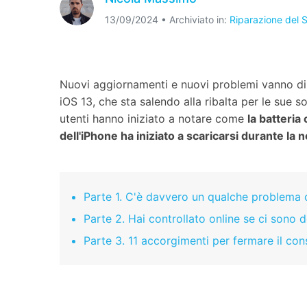
Sbloccare Android
Trasfe
Apri APP
13/09/2024 • Archiviato in:
Riparazione del 
Correggere iTu
Apri APP
Nuovi aggiornamenti e nuovi problemi vanno di pa
iOS 13, che sta salendo alla ribalta per le sue s
utenti hanno iniziato a notare come
la batteria
Apri APP
Apri APP
dell'iPhone ha iniziato a scaricarsi durante la n
Parte 1. C'è davvero un qualche problema c
Parte 2. Hai controllato online se ci sono d
Parte 3. 11 accorgimenti per fermare il con