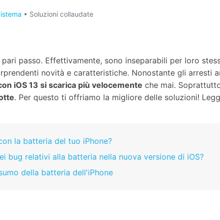
rimento da Android a iOS
batteria Android
dati iPhone
dati A
Sistema
• Soluzioni collaudate
nes Errori
Visualizza Tutte Le App
ri passo. Effettivamente, sono inseparabili per loro stessa 
orprendenti novità e caratteristiche. Nonostante gli arresti 
 con iOS 13 si scarica più velocemente
che mai. Soprattutto 
otte
. Per questo ti offriamo la migliore delle soluzioni! Legg
on la batteria del tuo iPhone?
ei bug relativi alla batteria nella nuova versione di iOS?
sumo della batteria dell'iPhone