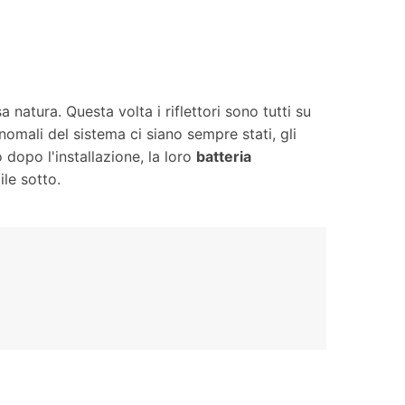
Contatto Noi
ndroid
Posizione Virtuale
Cambio di posizione per iOS
& Android
natura. Questa volta i riflettori sono tutti su
anomali del sistema ci siano sempre stati, gli
dopo l'installazione, la loro
batteria
ile sotto.