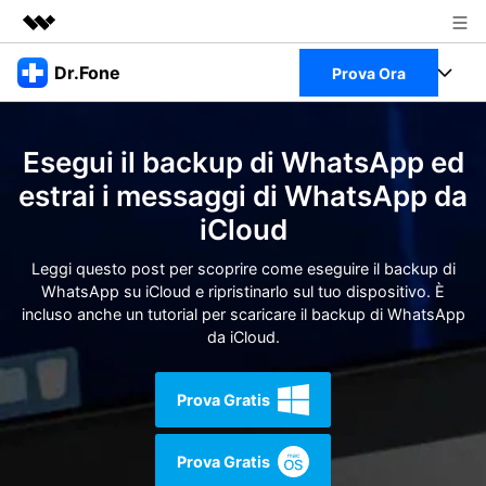
Prodotti in evidenza
Dr.Fone
Prova Ora
Creatività digitale AIGC
Business
Full Toolkit
Utilità
Esegui il backup di WhatsApp ed
Panoramica
Chi siamo
Visualizza il Full Toolkit >
estrai i messaggi di WhatsApp da
Prodotti
Soluzione
iCloud
Sala stampa
Per Desktop
Recupero dati Android
Leggi questo post per scoprire come eseguire il backup di
Negozio
WhatsApp su iCloud e ripristinarlo sul tuo dispositivo. È
Per Mobile
incluso anche un tutorial per scaricare il backup di WhatsApp
Scopri & Supporto
da iCloud.
Strumenti Online
Azioni Rapide
Risorse
Prova Gratis
Scopri
Visualizza Tutte Le App
Trasferimento Dati
Accedi
Prova Gratis
Chiedi Aiuto
Gestione di Dati