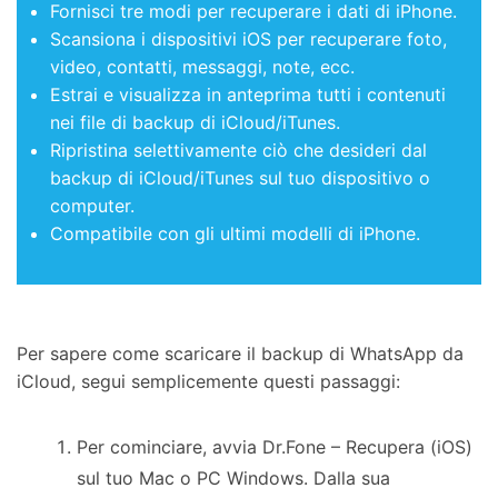
Fornisci tre modi per recuperare i dati di iPhone.
Scansiona i dispositivi iOS per recuperare foto,
video, contatti, messaggi, note, ecc.
Estrai e visualizza in anteprima tutti i contenuti
nei file di backup di iCloud/iTunes.
Ripristina selettivamente ciò che desideri dal
backup di iCloud/iTunes sul tuo dispositivo o
computer.
Compatibile con gli ultimi modelli di iPhone.
Per sapere come scaricare il backup di WhatsApp da
iCloud, segui semplicemente questi passaggi:
Per cominciare, avvia Dr.Fone – Recupera (iOS)
sul tuo Mac o PC Windows. Dalla sua