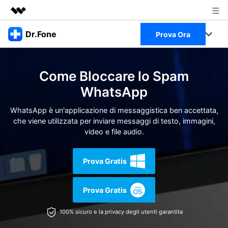
Prodotti in evidenza
Dr.Fone
Prova Ora
Creatività digitale AIGC
Business
Full Toolkit
Utilità
Come Bloccare lo Spam
Panoramica
Chi siamo
Visualizza il Full Toolkit >
WhatsApp
Prodotti
Soluzione
Sala stampa
WhatsApp è un'applicazione di messaggistica ben accettata,
Per Desktop
Recupero dati Android
che viene utilizzata per inviare messaggi di testo, immagini,
video e file audio.
Negozio
Per Mobile
Scopri & Supporto
Prova Gratis
Strumenti Online
Azioni Rapide
Risorse
Prova Gratis
Scopri
Visualizza Tutte Le App
Trasferimento Dati
100% sicuro e la privacy degli utenti garantita
Accedi
Chiedi Aiuto
Gestione di Dati