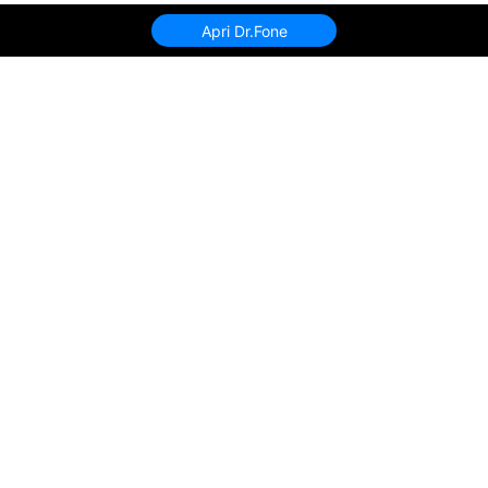
Apri Dr.Fone
Prodotti Popolari
Wondershare
Esplora AI
Centro di Assistenza