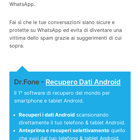
WhatsApp.
Fai sì che le tue conversazioni siano sicure e
protette su WhatsApp ed evita di diventare una
vittima dello spam grazie ai suggerimenti di cui
sopra.
Dr.Fone -
Recupero Dati Android
Il 1° software di recupero del mondo per
smartphone e tablet Android.
Recuperi i dati Android
scansionando
direttamente il tuo telefono & tablet Android.
Anteprima e recuperi selettivamente
quello
che vuoi dal tuo telefono & tablet Android.