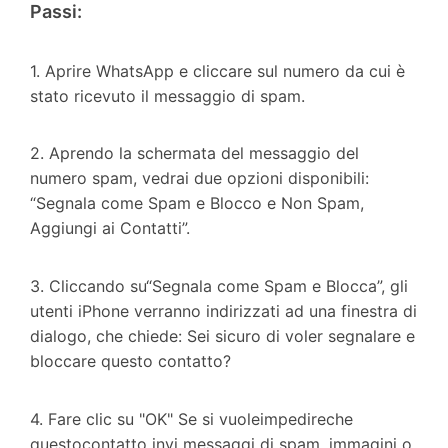
Passi:
1. Aprire WhatsApp e cliccare sul numero da cui è
stato ricevuto il messaggio di spam.
2. Aprendo la schermata del messaggio del
numero spam, vedrai due opzioni disponibili:
“
Segnala come Spam e Blocco
e
Non Spam,
Aggiungi ai Contatti”.
3.
Cliccando su
“Segnala come Spam e Blocca”
, gli
utenti iPhone verranno indirizzati ad una finestra di
dialogo, che chiede: Sei sicuro di voler segnalare e
bloccare questo contatto?
4.
Fare clic su "OK" Se si
vuole
impedire
che
questo
contatto invi messaggi di spam, immagini o