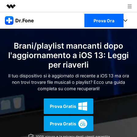
Prodotti in evidenza
Dr.Fone
Prova Ora
Creatività digitale AIGC
Business
Full Toolkit
Utilità
Brani/playlist mancanti dopo
Panoramica
Chi siamo
Visualizza il Full Toolkit >
l'aggiornamento a iOS 13: Leggi
Prodotti
Soluzione
per riaverli
Sala stampa
Per Desktop
Recupero dati Android
Il tuo dispositivo si è aggiornato di recente a iOS 13 ma ora
Negozio
non trovi trovare file musicali o playlist? Ecco una guida
Per Mobile
completa su come recuperarli!
Scopri & Supporto
Strumenti Online
Azioni Rapide
Prova Gratis
Risorse
Scopri
Visualizza Tutte Le App
Trasferimento Dati
Prova Gratis
Accedi
Chiedi Aiuto
Gestione di Dati
100% sicuro e la privacy degli utenti garantita