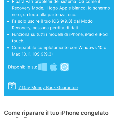
Ripara vari problemi del sistema iOS come il
Recovery Mode, il logo Apple bianco, lo schermo
nero, un loop alla partenza, ecc.
Fa solo uscire il tuo iOS 9(9.3) dal Modo
Recovery, nessuna perdita di dati.
Funziona su tutti i modelli di iPhone, iPad e iPod
touch.
Compatibile completamente con Windows 10 o
Mac 10.11, iOS 9(9.3)
Disponibile su:
7 Day Money Back Guarantee
Come riparare il tuo iPhone congelato