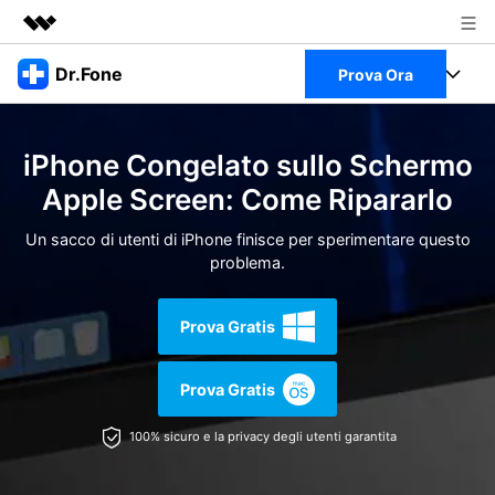
Prodotti in evidenza
Dr.Fone
Prova Ora
Creatività digitale AIGC
Business
Full Toolkit
Utilità
iPhone Congelato sullo Schermo
Panoramica
Chi siamo
Visualizza il Full Toolkit >
Apple Screen: Come Ripararlo
Prodotti
Soluzione
Sala stampa
Un sacco di utenti di iPhone finisce per sperimentare questo
Per Desktop
Recupero dati Android
problema.
Negozio
Per Mobile
Scopri & Supporto
Prova Gratis
Strumenti Online
Azioni Rapide
Risorse
Prova Gratis
Scopri
Visualizza Tutte Le App
Trasferimento Dati
100% sicuro e la privacy degli utenti garantita
Accedi
Chiedi Aiuto
Gestione di Dati