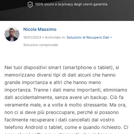
Visualizza Tutte Le App
Trasferimento Dati
100% sicuro e la privacy degli utenti garantita
Accedi
Chiedi Aiuto
Gestione di Dati
Nicola Massimo
Riparazione Telefono
16/01/2024 • Archiviato in:
Soluzioni di Recupero Dati
•
Protezione Telefono
Soluzioni comprovate
Esplora Tutte Le Soluzioni
Nei tuoi dispositivi smart (smartphone o tablet), si
memorizzano diversi tipi di dati alcuni che hanno
grande importanza e altri che hanno meno
importanza. Tranne i dati meno importanti, eliminiamo
dati accidentalmente, senza avere un backup. Ciò fa
veramente male, e a volte è molto stressante. Ma ora,
non ci si deve più preoccupare, perché si possono
facilmente recuperare i dati cancellati dal vostro
telefono Android o tablet, come e quando richiesto. Ci