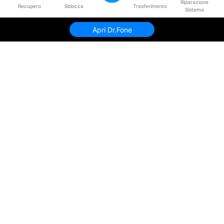
Riparazione
Recupero
Sblocca
Trasferimento
Sistema
Apri Dr.Fone
Prodotti Popolari
Wondershare
Esplora AI
Centro di Assistenza