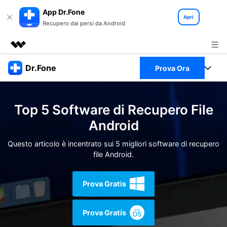
App Dr.Fone
Apri
Recupero dai persi da Android
Prodotti in evidenza
Dr.Fone
Prova Ora
Creatività digitale AIGC
Business
Full Toolkit
Utilità
Top 5 Software di Recupero File
Panoramica
Chi siamo
Visualizza il Full Toolkit >
Android
Prodotti
Soluzione
Sala stampa
Questo articolo è incentrato sui 5 migliori software di recupero
Per Desktop
Recupero dati Android
file Android.
Negozio
Per Mobile
Scopri & Supporto
Prova Gratis
Strumenti Online
Azioni Rapide
Risorse
Prova Gratis
Scopri