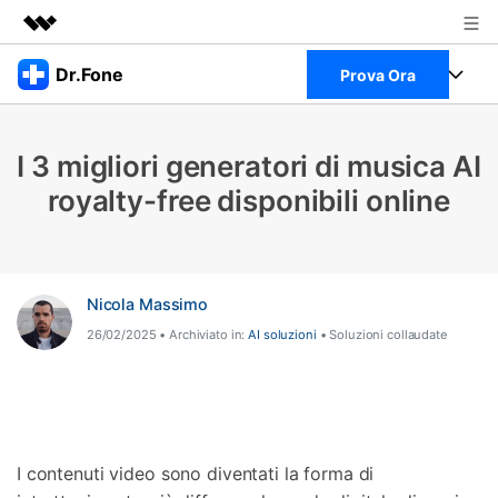
Prodotti in evidenza
Dr.Fone
Prova Ora
Creatività digitale AIGC
Business
Full Toolkit
Utilità
I 3 migliori generatori di musica AI
Panoramica
Chi siamo
Visualizza il Full Toolkit >
royalty-free disponibili online
Prodotti
Soluzione
Sala stampa
Per Desktop
Recupero dati Android
Negozio
Per Mobile
Nicola Massimo
Scopri & Supporto
26/02/2025 • Archiviato in:
AI soluzioni
• Soluzioni collaudate
Strumenti Online
Azioni Rapide
Risorse
Scopri
Visualizza Tutte Le App
Trasferimento Dati
Accedi
I contenuti video sono diventati la forma di
Chiedi Aiuto
Gestione di Dati