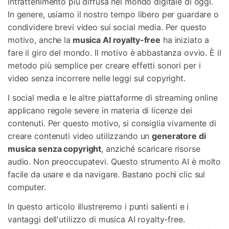
intrattenimento più diffusa nel mondo digitale di oggi.
In genere, usiamo il nostro tempo libero per guardare o
Riparazione Telefono
condividere brevi video sui social media. Per questo
motivo, anche la
musica AI royalty-free
ha iniziato a
Protezione Telefono
fare il giro del mondo. Il motivo è abbastanza ovvio. È il
metodo più semplice per creare effetti sonori per i
Esplora Tutte Le Soluzioni
video senza incorrere nelle leggi sul copyright.
I social media e le altre piattaforme di streaming online
applicano regole severe in materia di licenze dei
contenuti. Per questo motivo, si consiglia vivamente di
creare contenuti video utilizzando un
generatore di
musica senza copyright
, anziché scaricare risorse
audio. Non preoccupatevi. Questo strumento AI è molto
facile da usare e da navigare. Bastano pochi clic sul
computer.
In questo articolo illustreremo i punti salienti e i
vantaggi dell'utilizzo di musica AI royalty-free.