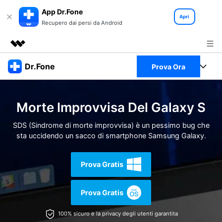
App Dr.Fone
Apri
Recupero dai persi da Android
Prodotti in evidenza
Dr.Fone
Prova Ora
Creatività digitale AIGC
Business
Full Toolkit
Utilità
Morte Improvvisa Del Galaxy S
Panoramica
Chi siamo
Visualizza il Full Toolkit >
Prodotti
Soluzione
SDS (Sindrome di morte improvvisa) è un pessimo bug che
sta uccidendo un sacco di smartphone Samsung Galaxy.
Sala stampa
Per Desktop
Recupero dati Android
Negozio
Prova Gratis
Per Mobile
Scopri & Supporto
Strumenti Online
Prova Gratis
Azioni Rapide
Risorse
100% sicuro e la privacy degli utenti garantita
Scopri