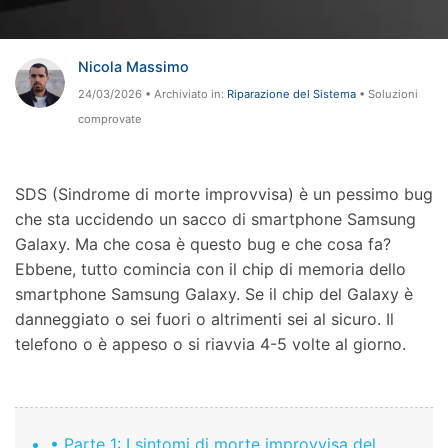
Visualizza Tutte Le App
Trasferimento Dati
Accedi
Chiedi Aiuto
Gestione di Dati
Nicola Massimo
24/03/2026 • Archiviato in:
Riparazione del Sistema
• Soluzioni
Riparazione Telefono
comprovate
Protezione Telefono
SDS (Sindrome di morte improvvisa) è un pessimo bug
Esplora Tutte Le Soluzioni
che sta uccidendo un sacco di smartphone Samsung
Galaxy. Ma che cosa è questo bug e che cosa fa?
Ebbene, tutto comincia con il chip di memoria dello
smartphone Samsung Galaxy. Se il chip del Galaxy è
danneggiato o sei fuori o altrimenti sei al sicuro. Il
telefono o è appeso o si riavvia 4-5 volte al giorno.
• Parte 1: I sintomi di morte improvvisa del