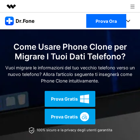
Prodotti in evidenza
Dr.Fone
Prova Ora
Creatività digitale AIGC
Business
Full Toolkit
Utilità
Come Usare Phone Clone per
Panoramica
Chi siamo
Visualizza il Full Toolkit >
Migrare I Tuoi Dati Telefono?
Prodotti
Soluzione
Sala stampa
Vuoi migrare le informazioni del tuo vecchio telefono verso un
Per Desktop
Recupero dati Android
nuovo telefono? Allora l’articolo seguente ti insegnerà come
Phone Clone intuitivamente.
Negozio
Per Mobile
Scopri & Supporto
Prova Gratis
Strumenti Online
Azioni Rapide
Risorse
Prova Gratis
Scopri
Visualizza Tutte Le App
Trasferimento Dati
100% sicuro e la privacy degli utenti garantita
Accedi
Chiedi Aiuto
Gestione di Dati