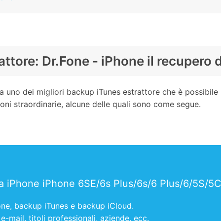
ttore: Dr.Fone - iPhone il recupero d
a uno dei migliori backup iTunes estrattore che è possibile u
ioni straordinarie, alcune delle quali sono come segue.
 da iPhone iPhone 6SE/6s Plus/6s/6 Plus/6/5S/5
one, backup iTunes e backup iCloud.
e-mail, titoli professionali, aziende, ecc.