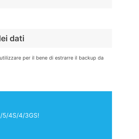
ei dati
tilizzare per il bene di estrarre il backup da
C/5/4S/4/3GS!