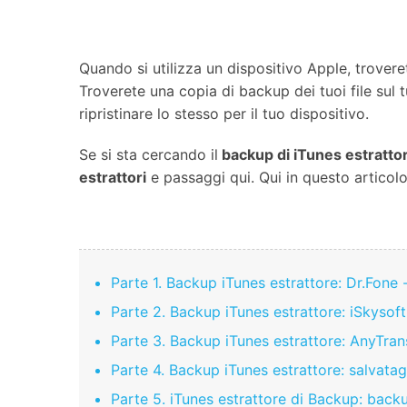
Sbloccare Android
Trasfe
Apri APP
Correggere iTu
Quando si utilizza un dispositivo Apple, trovere
Troverete una copia di backup dei tuoi file sul t
Apri APP
ripristinare lo stesso per il tuo dispositivo.
Se si sta cercando il
backup di iTunes estrattor
Apri APP
Apri APP
estrattori
e passaggi qui. Qui in questo articol
Parte 1. Backup iTunes estrattore: Dr.Fone -
Parte 2. Backup iTunes estrattore: iSkysoft 
Parte 3. Backup iTunes estrattore: AnyTran
Parte 4. Backup iTunes estrattore: salvatag
Parte 5. iTunes estrattore di Backup: back