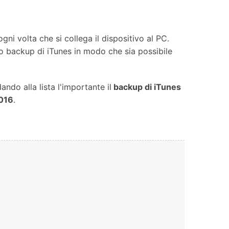
Contatto Noi
ndroid
Posizione Virtuale
Cambio di posizione per iOS
ni volta che si collega il dispositivo al PC.
& Android
tuo backup di iTunes in modo che sia possibile
ndo alla lista l'importante il
backup di iTunes
2016
.