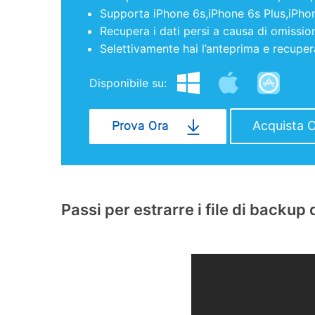
Supporta iPhone 6s,iPhone 6s Plus,iPho
Recupera i dati persi a causa di omission
Selettivamente hai l’anteprima e recupera 
Disponibile su:
Acquista 
Prova Ora
Passi per estrarre i file di backup 