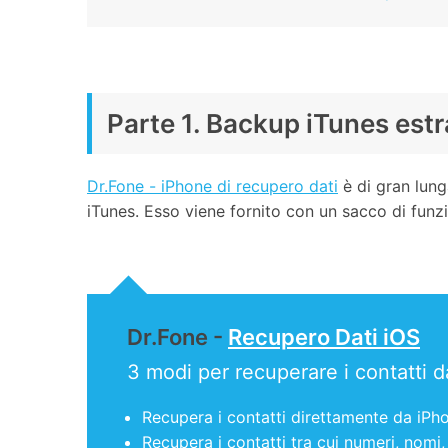
Parte 1. Backup iTunes estra
Dr.Fone - iPhone di recupero dati
è di gran lung
iTunes. Esso viene fornito con un sacco di funz
Dr.Fone -
Recupero Dati iOS
3 modi per recuperare i contatti
Recupera i contatti direttamente da iPh
Recupera i contatti tra cui numeri, nomi, 