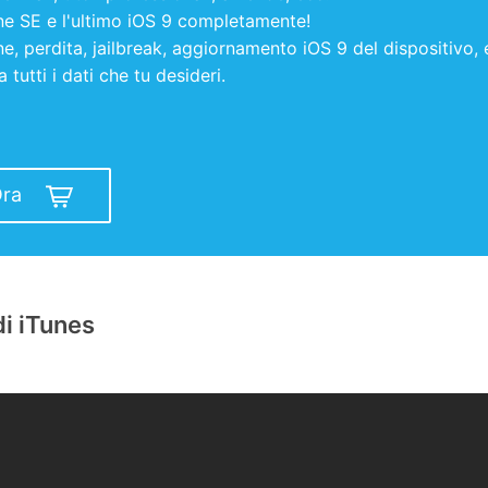
ne SE e l'ultimo iOS 9 completamente!
e, perdita, jailbreak, aggiornamento iOS 9 del dispositivo, 
tutti i dati che tu desideri.
Ora
di iTunes