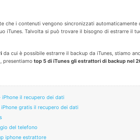
rimento da Android a iOS
batteria Android
dati iPhone
dati A
nes Errori
te che i contenuti vengono sincronizzati automaticamente og
Visualizza Tutte Le App
uo iTunes. Talvolta si può trovare il bisogno di estrarre il 
i
da cui è possibile estrarre il backup da iTunes, stiamo anda
o, presentiamo
top 5 di iTunes gli estrattori di backup nel 
 iPhone il recupero dei dati
iPhone gratis il recupero dei dati
s
gio del telefono
up iphone estrattore