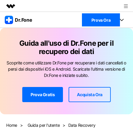
Prodotti in evidenza
Dr.Fone
Prova Ora
CreativitÃ digitale AIGC
Business
Full Toolkit
UtilitÃ
Guida all'uso di Dr.Fone per il
Panoramica
Visualizza il Full Toolkit >
Chi siamo
recupero dei dati
Prodotti
Soluzione
Scoprite come utilizzare Dr.Fone per recuperare i dati cancellati o
Sala stampa
Per Desktop
Recupero dati Android
persi dai dispositivi iOS e Android. Scaricate l'ultima versione di
Dr.Fone e iniziate subito.
Negozio
Per Mobile
Scopri & Supporto
Strumenti Online
Prova Gratis
Acquista Ora
Azioni Rapide
Risorse
Scopri
Visualizza Tutte Le App
Trasferimento Dati
Accedi
Home
>
Guida per l'utente
>
Data Recovery
Chiedi Aiuto
Gestione di Dati