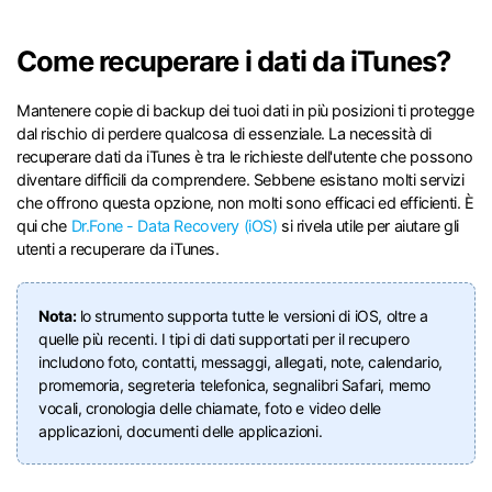
Riparazione Telefono
Come recuperare i dati da iTunes?
Protezione Telefono
Mantenere copie di backup dei tuoi dati in più posizioni ti protegge
dal rischio di perdere qualcosa di essenziale. La necessità di
Esplora Tutte Le Soluzioni
recuperare dati da iTunes è tra le richieste dell'utente che possono
diventare difficili da comprendere. Sebbene esistano molti servizi
che offrono questa opzione, non molti sono efficaci ed efficienti. È
qui che
Dr.Fone - Data Recovery (iOS)
si rivela utile per aiutare gli
utenti a recuperare da iTunes.
Nota:
lo strumento supporta tutte le versioni di iOS, oltre a
quelle più recenti. I tipi di dati supportati per il recupero
includono foto, contatti, messaggi, allegati, note, calendario,
promemoria, segreteria telefonica, segnalibri Safari, memo
vocali, cronologia delle chiamate, foto e video delle
applicazioni, documenti delle applicazioni.