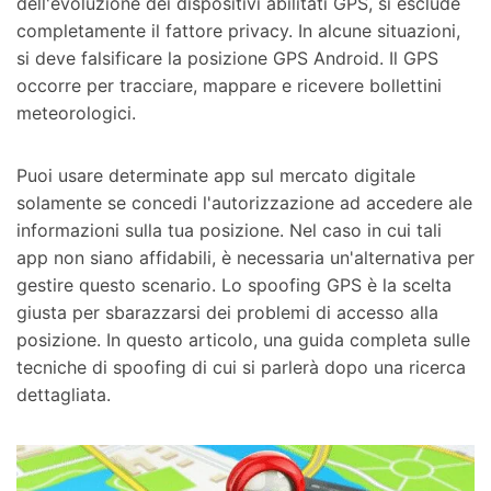
dell'evoluzione dei dispositivi abilitati GPS, si esclude
completamente il fattore privacy. In alcune situazioni,
Riparazione Telefono
si deve falsificare la posizione GPS Android. Il GPS
occorre per tracciare, mappare e ricevere bollettini
Protezione Telefono
meteorologici.
Esplora Tutte Le Soluzioni
Puoi usare determinate app sul mercato digitale
solamente se concedi l'autorizzazione ad accedere ale
informazioni sulla tua posizione. Nel caso in cui tali
app non siano affidabili, è necessaria un'alternativa per
gestire questo scenario. Lo spoofing GPS è la scelta
giusta per sbarazzarsi dei problemi di accesso alla
posizione. In questo articolo, una guida completa sulle
tecniche di spoofing di cui si parlerà dopo una ricerca
dettagliata.