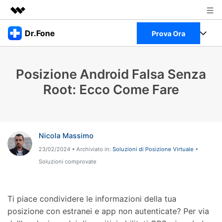
Prodotti in evidenza
Dr.Fone
Prova Ora
Creatività digitale AIGC
Business
Full Toolkit
Utilità
Posizione Android Falsa Senza
Panoramica
Chi siamo
Visualizza il Full Toolkit >
Root: Ecco Come Fare
Prodotti
Soluzione
Sala stampa
Per Desktop
Recupero dati Android
Negozio
Per Mobile
Nicola Massimo
Scopri & Supporto
23/02/2024 • Archiviato in:
Soluzioni di Posizione Virtuale
•
Strumenti Online
Soluzioni comprovate
Azioni Rapide
Risorse
Scopri
Visualizza Tutte Le App
Trasferimento Dati
Ti piace condividere le informazioni della tua
Accedi
posizione con estranei e app non autenticate? Per via
Chiedi Aiuto
Gestione di Dati