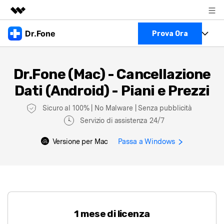
Prodotti in evidenza
Dr.Fone
Prova Ora
Creatività digitale AIGC
Business
Full Toolkit
Utilità
Dr.Fone (Mac) - Cancellazione
Panoramica
Visualizza il Full Toolkit >
Chi siamo
Dati (Android) - Piani e Prezzi
Prodotti
Soluzione
Sala stampa
Sicuro al 100% | No Malware | Senza pubblicità
Per Desktop
Recupero dati Android
Servizio di assistenza 24/7
Negozio
Per Mobile
Versione per Mac
Passa a Windows
Scopri & Supporto
Strumenti Online
Azioni Rapide
Risorse
Scopri
Visualizza Tutte Le App
Trasferimento Dati
Accedi
1 mese di licenza
Chiedi Aiuto
Gestione di Dati