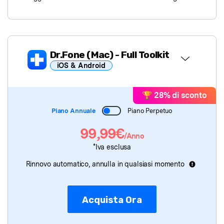
Dr.Fone
(Mac)
- Full Toolkit
iOS & Android
Dr.Fone Basic
per Mac
🏆 28% di sconto
Piano Annuale
Piano Perpetuo
Dr.Fone
(Mac)
- Sblocca Schermo
99,99€
/Anno
Dr.Fone
(Mac)
- Riparazione Sistema
*Iva esclusa
Rinnovo automatico, annulla in qualsiasi momento
Dr.Fone
(Mac)
- Cancellazione Dati
Dr.Fone
(Mac)
- Recupero Dati
Acquista Ora
Dr.Fone
(Mac)
- Trasferimento WhatsApp