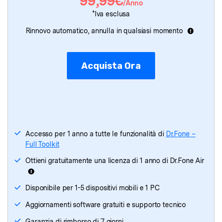
99,99€
/Anno
Dr.Fone
- Riparazione Sistema
*Iva esclusa
Rinnovo automatico, annulla in qualsiasi momento
Dr.Fone
- Cancellazione Dati
Dr.Fone
- Recupero Dati
Acquista Ora
Dr.Fone
- Trasferimento WhatsApp
Dr.Fone
- Trasferiment Telefono
Dr.Fone - Riparazione iTunes
Accesso per 1 anno a tutte le funzionalità di
Dr.Fone –
Full Toolkit
Ottieni gratuitamente una licenza di 1 anno di Dr.Fone Air
Disponibile per 1-5 dispositivi mobili e 1 PC
Aggiornamenti software gratuiti e supporto tecnico
Garanzia di rimborso di 7 giorni