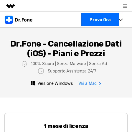
Prodotti in evidenza
Dr.Fone
Prova Ora
Creatività digitale AIGC
Business
Full Toolkit
Utilità
Dr.Fone - Cancellazione Dati
Panoramica
Visualizza il Full Toolkit >
Chi siamo
(iOS) - Piani e Prezzi
Prodotti
Soluzione
Sala stampa
100% Sicuro | Senza Malware | Senza Ad
Per Desktop
Recupero dati Android
Supporto Assistenza 24/7
Negozio
Per Mobile
Versione Windows
Vai a Mac
Scopri & Supporto
Strumenti Online
Azioni Rapide
Risorse
Scopri
Visualizza Tutte Le App
Trasferimento Dati
Accedi
1 mese di licenza
Chiedi Aiuto
Gestione di Dati