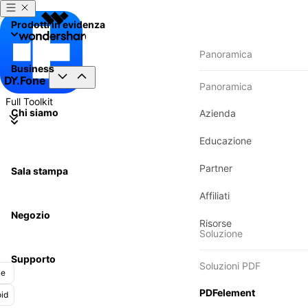
Prodotti in evidenza
Panoramica
Business
Dr.Fone
Panoramica
Full Toolkit
Chi siamo
Azienda
Educazione
Partner
Sala stampa
Affiliati
Negozio
Risorse
Soluzione
Trasferimento
Supporto
Soluzioni PDF
ne
Trasferisci/ba
Trasferimento T
PDFelement
id