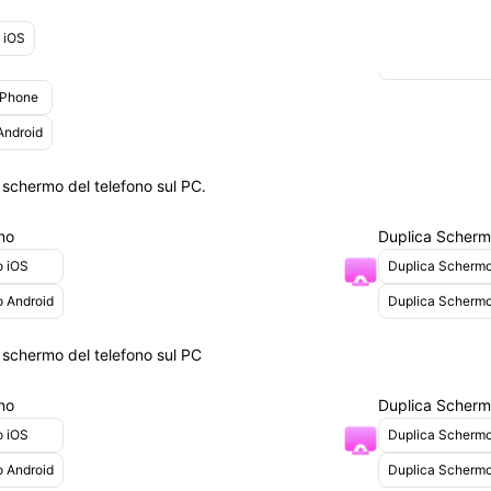
Da telefono a te
Posizione Virtua
 iOS
Cambio di posizi
iPhone
Android
e schermo del telefono sul PC.
no
Duplica Scher
o iOS
Duplica Scherm
o Android
Duplica Schermo
 e schermo del telefono sul PC
no
Duplica Scher
o iOS
Duplica Scherm
o Android
Duplica Schermo