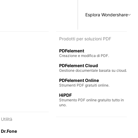
Esplora Wondershare
r diagrammi e grafica
Prodotti per soluzioni PDF
PDFelement
mplice di diagrammi.
Creazione e modifica di PDF.
d
PDFelement Cloud
 collaborative.
Gestione documentale basata su cloud.
PDFelement Online
Strumenti PDF gratuiti online.
HiPDF
Strumento PDF online gratuito tutto in
uno.
Utilità
Dr.Fone