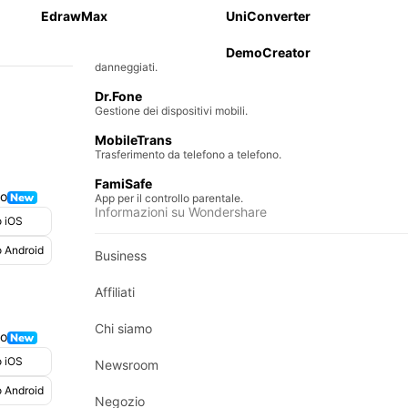
lefono Trasferimento
Recupero di file persi.
EdrawMax
UniConverter
le
Repairit
one per iOS & Android
DemoCreator
Ripara video, foto e altri file
danneggiati.
Dr.Fone
Gestione dei dispositivi mobili.
MobileTrans
Trasferimento da telefono a telefono.
FamiSafe
mo
App per il controllo parentale.
Informazioni su Wondershare
o iOS
 Android
Business
Affiliati
Chi siamo
mo
o iOS
Newsroom
 Android
Negozio